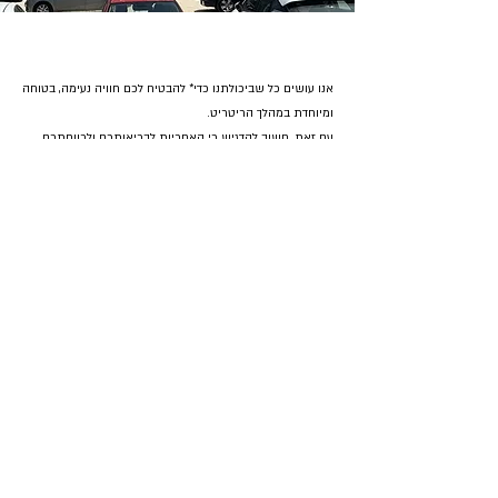
אנו עושים כל שביכולתנו כדי* להבטיח לכם חוויה נעימה, בטוחה
ומיוחדת במהלך הריטריט.
עם זאת, חשוב להדגיש כי האחריות לבריאותכם ולרווחתכם
האישית היא חלק בלתי נפרד מהתהליך. אנו סומכים עליכם
שתגיעו עם הבנה מלאה של גבולות היכולות שלכם ותיידעו
אותנו מראש על כל מצב רפואי או מגבלה שחשוב שנדע עליהם.
הפעילויות בריטריט מתוכננות כך שיתאימו לרוב המשתתפים,
אך זכרו להתאים אותן לצרכים האישיים שלכם ולקחת
הפסקות במידת הצורך. בנוסף, אנו מבקשים לכבד את הקבוצה
ואת המרחב המשותף, כדי שנוכל יחד ליצור סביבה מכילה
ונעימה עבור כולם.
אנו מבקשים מכם להימנע לחלוטין מצריכת חומרים משני
תודעה במהלך הריטריט. השימוש בחומרים כאלו בשטח ובזמן
הריטריט אינו מתקבל בעין יפה, ואנו מאמינים שהוא פוגע
בחוויה האישית והקבוצתית כאחד.