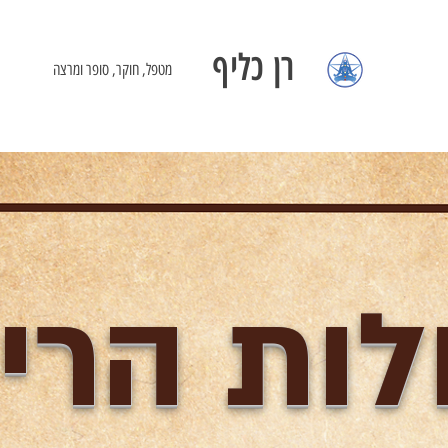
רן כליף
מטפל, חוקר, סופר ומרצה
לות הריפ