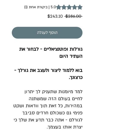
is 5.0 out of five stars based on 1 review
5.0 | ביקורת אחת (1)
מחיר
מחיר
$243.10
 $286.00 
רגיל
מבצע
הוסף לעגלה
גורלות ופוטנציאליים - לבחור את
העתיד היום
בוא ללמוד ליצור ולעצב את גורלך -
כרצונך.
למד מיומנות שתעניק לך יתרון
לחיים בעולם הזה שמשתנה
במהירות, כל זאת תוך וודאות ושקט
פנימי גם כשכולם חרדים סביבך
לגורלם - אתה כבר תדע את שלך כי
יצרת אותו בעצמך.