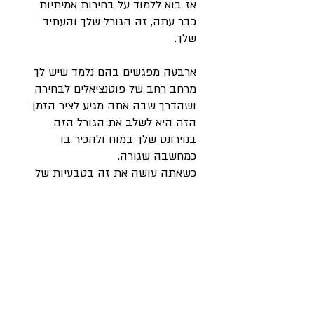
אז בוא ללמוד על בחירות אמיתיות
כבר עתה, זה הגורל שלך והעתיד
שלך.
ארבעה מפגשים בהם נלמד שיש לך
מרחב רחב של פוטנציאלים לבחירה
ושהדרך שבה אתה מגיע לציר הזמן
הזה היא לשלב את הגורל הזה
בנוירונט שלך במוח ולהכיר בו
כמחשבה שגורה.
כשאתה עושה את זה בטבעיות של
אומן אשר מלאכתו אומנותו, אתה אכן
תהיה על ציר הזמן הזה כי כבר
כתבת את העתיד שלך היום.
תכנית הקורס