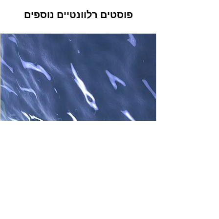
פוסטים רלוונטיים נוספים
www.rankalif.life
גנטיקה של רגשות
אהובים, ההורים שלנו גרמו לנו להיות יותר ממה
שהם היו, כי ההורים שלנו הם השורשים של העץ
הזה שהוא אנחנו.תדע, שכל רגש אנושי שהיה
להורים שלך אי פעם, כל תחושה של התעלות,
של חרדה, של עוצמה ושל חולשה - הכל הוטבע
בגנים שלהם כדפוס גנטי, כנקודת פתיחה לחיים