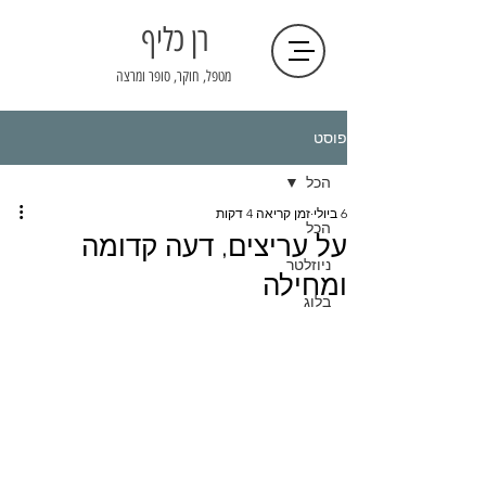
רן כליף
מטפל, חוקר, סופר ומרצה
פוסט
הכל
6 ביולי
זמן קריאה 4 דקות
הכל
על עריצים, דעה קדומה
ניוזלטר
ומחילה
בלוג