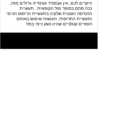
היקרים לכם, אין אבסורד וטרגדיה גדולים מזה,
ככה סתם בסופר מול הקופאית...תעשיית
ההנדסה הגנטית שלובה בתעשיית הריסוס הכימי
ותעשיית התרופות, העושות שימוש באותם
חומרים קטלניים שהיוו נשק כימי במל
www.rankalif.life
הם קוראים לזה סרטן טורבו
אהובים יקרים,מאז הקוקורונה נוסף לנו מושג
חדש ״סרטן טורבו״. ככה קוראים לזה בבתי
החולים.כדי להבין באמת מה קורה הייתי צריך
להשקיע זמן וגם להוריד קצת אבק מתקופת