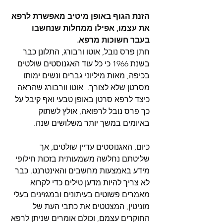
הזנת הגוף באופן מיטיב מאפשרת לרפא 
את עצמו, אפילו ממחלות שנחשבו 
בעבר חשוכות מרפא. 
חתן פרס נובל, אוטו ורבורג, התלונן כבר 
בשנת 1966 כי כל עוד האגנוסטים שולטים 
בכיפה, מאות מיליוני גברים ונשים ימותו 
מסרטן שלא לצורך.  אוטו וורבורג שהראה 
כיצד לרפא סרטן באופן טבעי ואף קיבל על 
כך פרס נובל לרפואה, אולץ לשתוק 
באיומים במשך יותר משלושים שנה.
כיום, האגנוסטים עדיין שולטים, אך 
שליטתם נחלשה משמעותית בזכות חילופי 
מידע באמצעות מחשבים והאינטרנט. כבר 
לא צריך להיות מדען טילים כדי לקרוא 
מאמרים פשוטים בעיתונים ובמגזינים בעלי 
מוניטין, המצטטים את כתבי העת של 
החוקרים עצמם, וכולם אומרים שניתן לרפא 