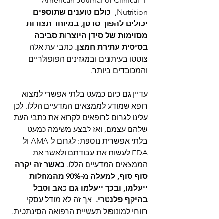
 ו-American Journal of Clinical 
Nutrition, 
 כולם טוענים שתוספים 
יכולים להפוך סרטן, במיוחד תצורות 
מסוימות של סידן היוצרות סביבה 
בסיסית עתירת חמצן.
 כתבי עת אלה 
צוטטו בעיתונים ובמגזינים הפופולריים 
והמכובדים ביותר.
עדיין גם כיום כמעט בלתי אפשרי למצוא 
רופא שמודע לממצאים המדעיים הללו. לכן 
עלינו לגרום לרופאים לקרוא את כתבי העת 
שלהם עצמם, ואז לבצע משימה כמעט 
בלתי אפשרית נוספת: לגרום ל-AMA ול-
FDA לעשות את עבודתם ולאשר את 
הממצאים המדעיים הללו. 
כאשר זה יקרה 
סוף סוף, למעלה מ-90% מהמחלות 
ייעלמו, ובכך ייעלמו גם כאב וסבל 
בהיקף פלנטרי.  
אך זה לא מודל עסקי 
רווחי למונופול תעשיית הרפואה הסינתטית.