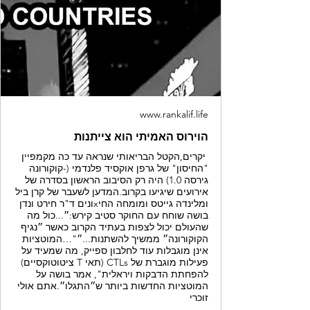
www.rankalif.life
הוירוס האמיתי הוא צייתנות
יקרים,הקטל הבריאותי שנראה עד כה מקמפיין
"החיסון" של גרפן אוקסיד פלנדמי (-קוקורונה
גירסה 1.0) היה רק ​​הסיבוב הראשון בסדרה של
אירועים שיגיעו בקרוב.המדען לשעבר של קרן ביל
ומלינדה גייטס ומומחה החיxונים ד"ר חירט ונדן
בושה שוחח עם החוקר סטיב קירש:״...כול מה
שהעולם יכול לצפות בעתיד הקרוב כאשר ״נגיף
הקוקורונה״ ממשיך להשתנות...״"…המוטציות
אינן מוגבלות עוד לחלבון ספייק, מה שמעיד על
פעילות מוגברת של CTLs (תאי T ציטוטוקסיים)
להפחתת הדבקות ויראלית", אמר בושה על
המוטציות החדשות ביותר ש״התגלו״.אתם אולי
זוכרי