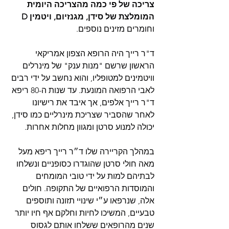
צריכה של פי כמה מהצריכה היומית 
המומלצת של סידן, מגנזיום, ויטמין D
וחומרים מזינים נוספים.  
ד"ר רייך היה הרופא הצפון אמריקאי 
הראשון שרשם "מנות ענק" של מינרלים 
וויטמינים למטופליו, והוא נחשב על ידי רבים 
לאבי הרפואה המונעת. עד שנות ה-80 ריפא 
ד"ר רייך אלפים, אך איבד את רישיונו 
לאחר שהסביר שצריכת מינרליים כמו סידן, 
יכולה למנוע סרטן ומגוון מחלות אחרות.
במהלך הקריירה שלו ד״ר רייך ריפא מעל 
מאה חולי סרטן שהוגדרו כסופניים ונשלחו 
לבתיהם למות על ידי טובי המומחים 
והמוסדות הרפואיים של התקופה. חולים 
אלה, שנרפאו ע״י שינויי תזונה ותוספים 
טבעיים, המשיכו לחיות וחלקם אף חיו יותר 
שנים מהרופאים ששלחו אותם לגסוס 