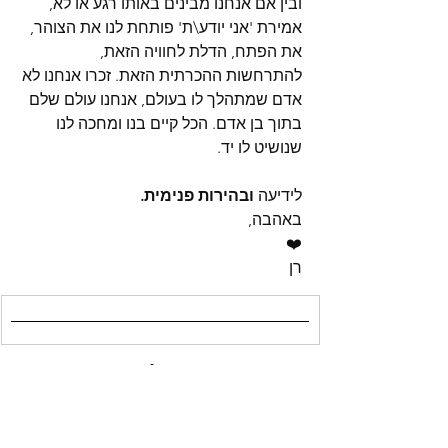
ובין אם אנחנו מבינים באותו רגע או לא, 
אמירת 'אני יודע\ת' פותחת לנו את הצוהר, 
את הפתח, הדלת לחוויה הזאת, 
להתרחשות ההכרתית הזאת. זכרו אנחנו לא 
אדם שמתהלך לו בעולם, אנחנו עולם שלם 
בתוך בן אדם. הכל קיים בנו ומחכה לנו 
שנושיט לו יד.
לידיעה
 ובהירות פנימית.
באהבה,
❤️
רן
מתנות לנשמה
בואו לשמוע עוד על המנדט שלנו ועיצוב 
גורלנו