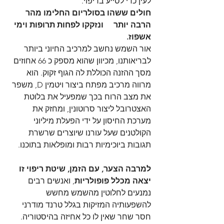
לעין כדי לסייע בריפוי. 
חולים ששהו בסולריום החלימו מהר 
הרבה יותר     ונזקקו לפחות תרופות וימי 
אשפוז.
אור השמש נחשב למרכיב החיוני ביותר 
לבריאותנו, מכיוון שהוא מספק כ 66 אחוזים 
מסך ההזנה הכוללת לה הגוף זקוק. הוא 
מרווה מרכיב מפתח ביצור ויטמין D, משפר 
את מצב הרוח בכך שמפעיל את בלוטת 
האצטרובל ליצור סרוטונין, ומחזק את 
מערכת החיסון על ידי הפעלת מיליוני 
הקולטנים שעל עורנו שיוצרים שרשרת 
תגובות ביוכימיות רבות ומופלאות בתוכנו. 
למרבה הצער, עם הזמן, שיטת ריפוי זו 
יצאה מכלל פופולריות
, ואנשים רבים 
נמנעים לחלוטין מהשמש מחשש 
להשפעותיה המזיקות בגלל טרנד מודרני 
חסר שחר שאין לו כל אחיזה בהיסטוריה. 