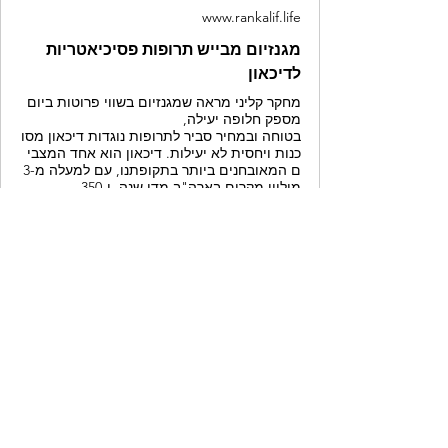
www.rankalif.life
מגנזיום מבייש תרופות פסיכיאטריות
לדיכאון
מחקר קליני מראה שמגנזיום בשווי פרוטות ביום
מספק חלופה יעילה,
בטוחה ובמחיר סביר לתרופות נוגדות דיכאון מסו
כנות ויחסית לא יעילות. דיכאון הוא אחד המצבי
ם המאובחנים ביותר בתקופתנו, עם למעלה מ-3
מיליון מקרים בארה"ב מדי שנה, ו-350
מיליון מאמינים כי הם מושפעים ברחבי העולם.
הרפואה הקונבנציונלית רואה בתרופות נוגדות די
כאון טיפולים קו ראשון,
כולל עלות התרופה המוזרקת לאחר לידה שאושר
ה לאחרונה 34,000 דולר לטיפול, בהיקף של 16
מיליארד דולר במכירות גלובליות רק עד שנת 202
3. למרות השימוש הנרחב בהן,
התרופות הללו טומנ