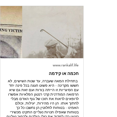
www.rankalif.life
חכמה או קידמה
בתחילת המאה שעברה, עד שנות השישים, לא
חששו מקרינה - היא פשוט חגגה בכל פינה יחד
עם הסיגריות.זו הייתה בורות ועם זאת גם שיא
הרפואה המודרנית.קרני רנטגן הפלאיות אפשרו
לרופאים לראות את תוכו של גוף האדם מבלי
לחתוך אותו. הן היו מהירות, יעילות, וכולם
האמינו - בטוחות לחלוטין.הן נחשבו כל כך
בטוחות שאפילו חנויות נעליים התקינו מכשירי
רנטגן כדי למדוד את רגלי הילדים ולבחור נעליים.