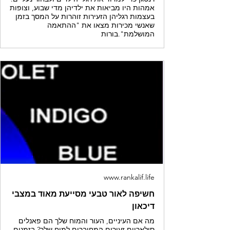
אמהות היו מביאות את ילדיהן מדי שבוע, וצופות
בעצמות רגליהן הזעירות זוהרות על המסך בזמן
שאנשי מכירות מצאו את "ההתאמה
המושלמת".בורות
www.rankalif.life
חשיפה לאור טבעי מסייעת מאוד במצבי
דיכאון
מה אם העיניים, העור והמוח שלך הם פאנלים
סולאריים זעירים המחוברים למוח שלך? בזמנים