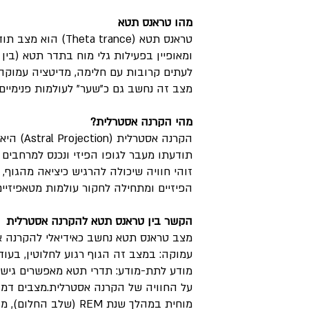
מהו טראנס תטא
טראנס תטא (eta trance
לעתים קרובות עם חלימה, מדיטציה עמוקה, י
מצב זה נחשב גם כ"שער" לעולמות פנימיים ו
מהי הקרנה אסטרלית?
הקרנה אסטר
תודעתו מעבר לגופו הפיזי ונכנס למרחבים אנ
זוהי חוויה שיכולה להרגיש כיציאה מהגוף,
הפיזיים ומתחילה לחקור עולמות מטאפיזיים
הקשר בין טראנס תטא להקרנה אסטרלית
מצב טראנס תטא נחשב כאידיאלי להקרנה 
עמוקה: במצב זה הגוף רגוע לחלוטין, בעו
מודע לתת-מודע: תדרי תטא מאפשרים גיש
על החוויה של הקרנה אסטרלית.מצבים דמויי
מוחית במהלך שנת REM (ש