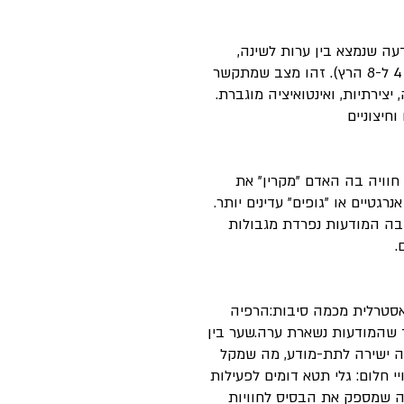
Th) הוא מצב תודעה שנמצא בין ערות לשינה,
ומאופיין בפעילות גלי מוח בתדר תטא (בין 4 ל-8 הרץ). זהו מצב שמתקשר
צירתיות, ואינטואיציה מוגברת.
חיצוניים
לית (Astral Projection) היא חוויה בה האדם "מקרין" את
רגטיים או "גופים" עדינים יותר.
 בה המודעות נפרדת מגבולות
.
אסטרלית מכמה סיבות:הרפיה
ד שהמודעות נשארת ערה.שער בין
ה ישירה לתת-מודע, מה שמקל
 חלום: גלי תטא דומים לפעילות
לב החלום), מה שמספק את הבסיס לחוויות