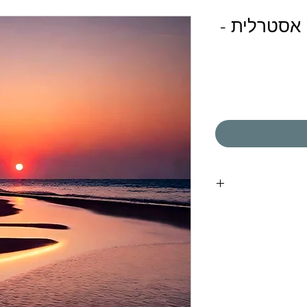
אסטרלית -
יין דרך האפלקיציה