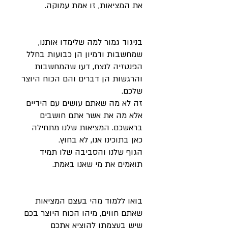
את
המציאות
,
זו
אמת
עמוקה
.
בניגוד
גמור
למה
שלימדו
אותנו
,
שמחשבות
ודמיון
הן
כבועות
בחלל
הפנטזיה
לנצח
,
דעו
שהמחשבות
והרגשות
הן
דברים
והם
הכוח
היוצר
שלכם
.
זה
לא
מה
שאתם
עושים
עם
הידיים
אלא
מה
את
אשר
אתם
חושבים
בראשכם
.
המציאות
שלנו
מתחילה
כאן
בתוכינו
אנו
,
לא
בחוץ
.
הגוף
שלנו
והסביבה
שלו
תמיד
תואמים
את
מי
שאנו
באמת
.
בואו ללמוד מהי בעצם המציאות
שאתם חווים, מיהו הכוח היוצר בכם
שיש בעצמתו להוציא אתכם