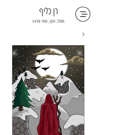
רן כליף
מטפל, חוקר, סופר ומרצה