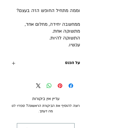
וממה מתחיל החופש הזה בעצם?
ממחשבה יחידה, מחלום אחד,
מתשוקה אחת.
התשוקה להיות.
עכשיו.
על הכנס
זוהי הקלטה ערוכה של הקסם שהתרחש בכנס
"מסע לעולם חדש"
ההקלטה ערוכה וחתוכה להרצאות והמדיטציות
בנפרד.
עדיין אין ביקורות
רוצה להוסיף את הביקורת הראשונה? ספר/י לנו
מוזמנים ומוזמנות להצטרף למסע לעולם חדש
מה דעתך.