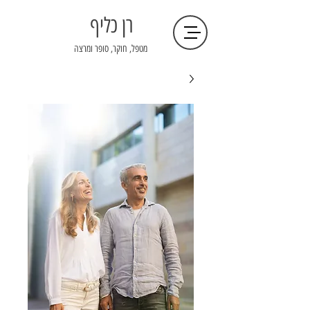
רן כליף
מטפל, חוקר, סופר ומרצה