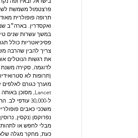
בישראל ובאירופה נקרא
פרצטמול משמשת לשיכו
תרופה פופולרית מאוד
ואקסדרין. בארה״ב שמה
במשך עשרות שנים טייל
פסיכיאטריות כולל תגוב
צריך להבין שהרבה מש
את רגשות הנוטלים אות
(תרופות לא סטרואידיות
מוערך כגורם לאלפים ל
ל-30,000 עודפי לב. התקפים ומקרי מוות פתאומיים של הלב בין השנים 1999-2003 בלבד.
משככי כאבים פופולריים 
נפרוקסן (נקסין, נרוסי
מבלי לחפש או לתהות 
כעת, מחקר מגלה שלא 