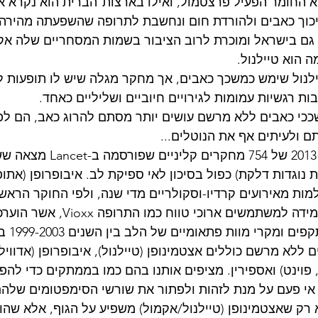
 החומר הפעיל פרצטמול, ואילו בארצות־הברית הוא נקרא אצ
ך כאבים ולהורדת חום ונחשבת לתרופה שהשפעתה מהירה. 
 גם בישראל ומוכרת לרוב הציבור בשמות המסחריים שלה אק
 הוא טיילנול.
נול שימש כמשכך כאבים, אך מחקר מגלה שיש לו תופעות לו
ות רגשיות עמומות לגירויים חיוביים ושליליים כאחד.
ככי כאבים ללא מרשם עושים יותר מסתם להרוג כאב, הם לפע
ם ולעיתים אף את הנוטלים...
 נוגדות דלקת) כפול בסיכון לאי ספיקת לב. איבופרופן (אתופן
מות מאירועים קרדיו-וסקולריים מדי שנה, ולפי החוקר הראש
Lancet, מסוכן באותה מידה למשתמשים ארוכי טווח 
ללא מרשם כוללים אצטמינופן (טיילנול), איבופרופן (אדוויל ונ
ן, פוינט) ואספירין. מציפים אותנו בהם כמו בממתקים כדי לה
אי פעם על מנת לזהות ולפתור את שורשי הסימפטומים שלהם
רק שאצטמינופן (טיילנול/אקמול) משפיע על הגוף, אלא שהו