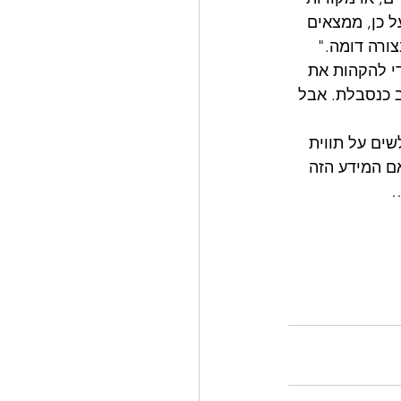
DeWall et al., 2015; DeWall et al., 2010; R). יתר על כן, ממצאים 
ורה דומה."
י להקהות את 
ב כנסבלת. אבל 
ומחים אמר לסוכנות ה FDA ש"חובה" לשים על תווית 
ם המידע הזה 
…