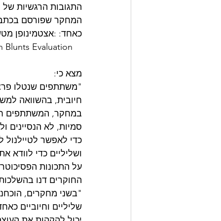
התגובות הרגשיות של
כאחד: :אצטמינופן מטש
 Blunts Evaluation 
מצא כי:
"משתתפים שנטלו פרצטמ
חיובית, בהשוואה למש
במחקר, המשתתפים חול
כדי לאפשר לטיילנול ל
ושליליים כדי לוודא א
על התכונות הפסיכוטרופ
החוקרים דנו בהשלכות
"בשני מחקרים, הוכחנו
שליליים וחיוביים כאח
יכול להקהות את העוצמ