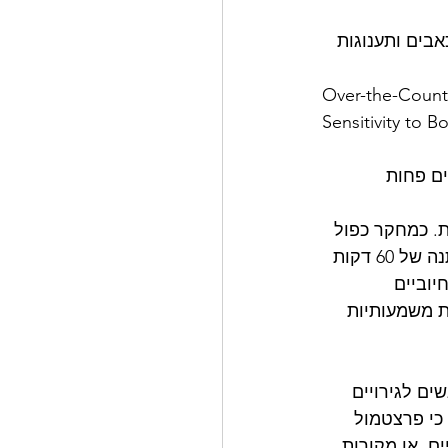
 ללא מרשם מכאבים ותענוגות 
Over-the-Counte
Sensitivity to B
ים פחות 
. כמחקר כפול 
סמיות, לא הנסיינים ולא המשתתפים היו מודעים למה הם קיבלו. לאחר תקופת המתנה של 60 דקות 
וביים 
ת משמעותיות 
ם לגירויים 
כי פרצטמול 
ם, או מקורות 