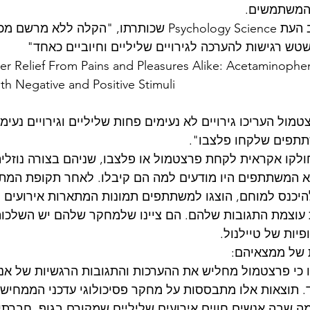
 המשתמשים.
המחקר שפורסם בכתב העת Psychology Science שכותרתו, "הקלה
טש רגישות להערכה לגירויים שליליים וחיוביים כאחד"
r Relief From Pains and Pleasures Alike: Acetaminophen
oth Negative and Positive Stimuli
ול העריכו גירויים לא נעימים פחות שליליים וגירויים נעימ
תתפים שלקחו פלצבו".
קו אקראית לקחת פרצטמול או פלצבו, שניהם בצורה נוזלית
היכנס למוחם, הוצגו למשתתפים תמונות המתארות אירועים חי
ת עוצמת התגובות שלהם. הם ציינו שלמחקר שלהם יש השלכו
יות של טיילנול.
 של ממצאיהם:
 כי פרצטמול מחליש את ההערכות והתגובות הרגשיות של אנשי
ד. תוצאות אלו מתבססות על מחקר פסיכולוגי עדכני הממחיש 
ה שבה אנשים חווים אירועים שליליים שמקורם בגוף, חברתיי