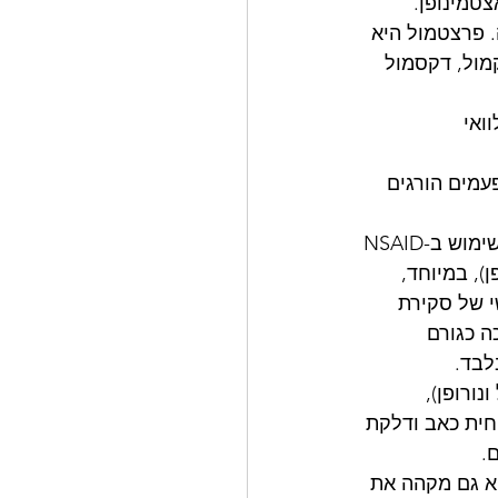
טמינופן. 
פרצטמול היא 
מול, דקסמול 
ואי 
מים הורגים 
לדוגמה, סקירה משנת 2013 של 754 מחקרים קליניים שפורסמה ב-Lancet מצאה ששימוש ב-NSAID 
), במיוחד, 
י של סקירת 
כמו התרופה Vioxx, אשר הוערכה כגורם 
ורופן), 
פחית כאב ודלקת 
.
א גם מקהה את 