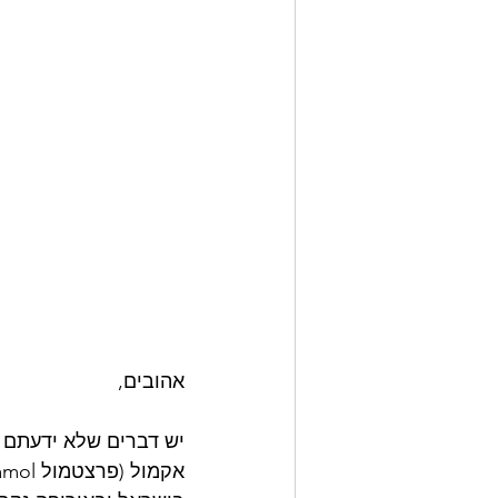
אהובים,
יש דברים שלא ידעתם ע
אקמול (פרצטמול Paracetamol) היא תרופה ותיקה מאוד ואחת הנמכרות ביותר בעולם.