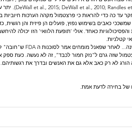
קוגניטיביים (andles et al., 2013
ר עד כה כדי להראות כי פרצטמול מקהה הערכות חיוביות בצ
משככי כאבים בשימוש נפוץ, פועלים הן פיזית והן רגשית, כד
 והפסיכולוגיות כאחד. אולי 'תופעת הלוואי' הזו יכולה להיחש
י קטלניות.
בשנת 1977, לפני 47 שנה... לאחר שפאנל מ
מול שזה גרם ל"נזק חמור לכבד”, זה לא נעשה. כעת ספק א
ה הורג לא רק כאב אלא גם את האנשים ובדרך את רגשותיהם
 של בחירה לדעת אמת.