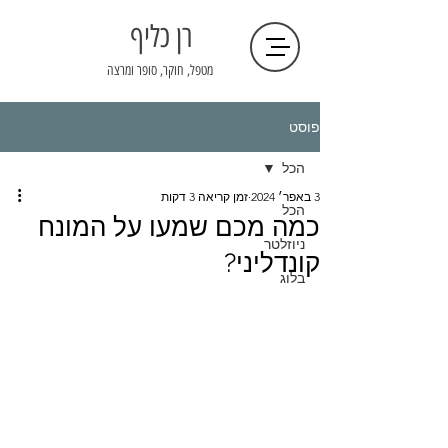
רן כליף
מטפל, חוקר, סופר ומרצה
פוסט
הכל
3 באפר׳ 2024
זמן קריאה 3 דקות
הכל
כמה מכם שמעו על המונח
ניוזלטר
קונדליני?
בלוג