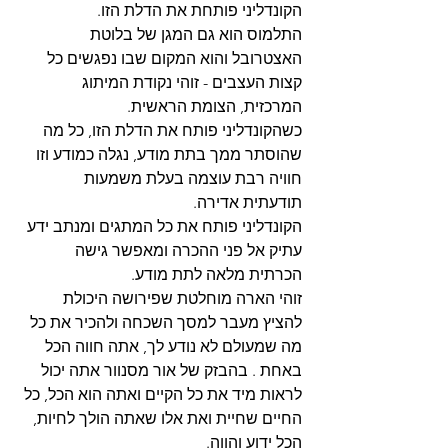
הקונדליני פותחת את הדלת הזו.
התלמוס הוא גם המגן של בלוטת 
האצטרובל והוא המקום שבו נפגשים כל 
קצות העצבים - זוהי נקודת המיתוג 
המרכזית, הצומת הראשית.
כשהקונדליני פותח את הדלת הזו, כל מה 
שהוסתר ממך בתת מודע, נגלה כמודע וזו 
חוויה רבת עוצמה בעלת משמעות 
תודעתית אדירה.
הקונדליני פותח את כל המתגים ומנתב ידע 
עתיק אל פני ההכרה ומאפשר גישה 
הכרתית מלאה לתת מודע.
זוהי הארה מוחלטת שפירושה היכולת 
להציץ מעבר למסך השכחה ולהכיר את כל 
מה שמעולם לא נודע לך, אתה חווה הכל 
באחת . בהבזק של אור מסנוור אתה יכול 
לראות מיד את כל הקיים ואתה הוא הכל, כל 
החיים שחיית ואת אלו שאתה הולך לחיות, 
הכל ידוע והווה.