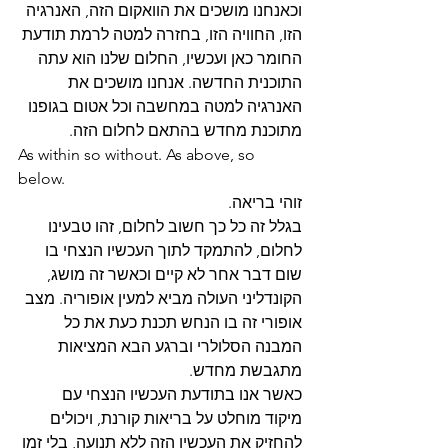
וכאנחנו מושכים את הוואקום הזה, האנרגיה 
הזו, החוויה הזו, בחזרה למטה לרמת תודעת 
החומר כאן ועכשיו, החלום שלנו הוא עתה 
התוכנית החדשה. אנחנו מושכים את 
האנרגיה למטה במחשבה וכל אטום בגופנו 
מתוכנת מחדש בהתאם לחלום הזה.
As within so without. As above, so 
below.
זוהי בריאה.
בגלל זה כל כך חשוב לחלום, זהו טבעינו 
לחלום, להתמקד לתוך העכשיו הנצחי בו 
שום דבר אחר לא קיים וכאשר זה מושג, 
הקונדליני העולה מביא למעין אופוריה. מצב 
אופורי זה בו הנחש תכנת כעת את כל 
המבנה הסלולרי וברגע הבא המציאות 
מתגבשת מחדש.
כאשר אנו בתודעת העכשיו הנצחי עם 
מיקוד מוחלט על בריאות קורנת, ויכולים 
להחזיק את העכשיו הזה ללא תנועה, בלי זמן 