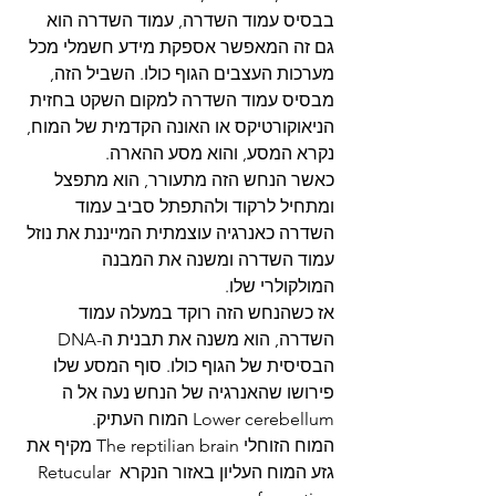
בבסיס עמוד השדרה, עמוד השדרה הוא 
גם זה המאפשר אספקת מידע חשמלי מכל 
מערכות העצבים הגוף כולו. השביל הזה, 
מבסיס עמוד השדרה למקום השקט בחזית 
הניאוקורטיקס או האונה הקדמית של המוח, 
נקרא המסע, והוא מסע ההארה.
כאשר הנחש הזה מתעורר, הוא מתפצל 
ומתחיל לרקוד ולהתפתל סביב עמוד 
השדרה כאנרגיה עוצמתית המייננת את נוזל 
עמוד השדרה ומשנה את המבנה 
המולקולרי שלו.
אז כשהנחש הזה רוקד במעלה עמוד 
השדרה, הוא משנה את תבנית ה-DNA 
הבסיסית של הגוף כולו. סוף המסע שלו 
פירושו שהאנרגיה של הנחש נעה אל ה 
Lower cerebellum המוח העתיק.
המוח הזוחלי The reptilian brain מקיף את 
גזע המוח העליון באזור הנקרא Retucular 