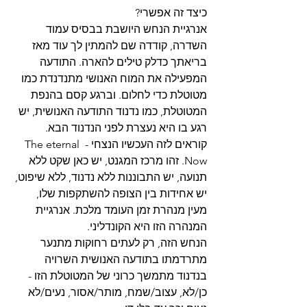
כיצד זה אפשרי?
אנרגיית הנחש היושבת בבסיס עמוד 
השדרה, קודדה שם להמתין לך עוד מאז 
בריאתך כדלק טילים להארה. התודעה 
המפעילה את המוח האנושי מתנדנדת כמו 
מטוטלת כדי לחלום. וברגע קסם בהנפת 
המטוטלת, כמו נדנוד התודעה האנושית, יש 
רגע בו היא נעצרת לפני הנדנוד הבא. 
קוראים לזה העכשיו הנצחי - The eternal 
Now. זהו מרכז המגנט, יש כאן שקט ללא 
תנועה, יש התבוננות ללא נדנוד, ללא שיפוט, 
יש אחידות בין הצופה להשתקפות שלו, 
מעין מנהרת זמן העומד מלכת. אנרגיית 
המנהרה הזו היא הקונדליני.
הנחש הזה, רק לעתים רחוקות מתנער 
מתרדמתו בתודעה האנושית השרויה 
בנדנוד מתמשך כרוני של המטוטלת הזו - 
כן/לא, עצוב/שמח, מותר/אסור, נעים/לא 