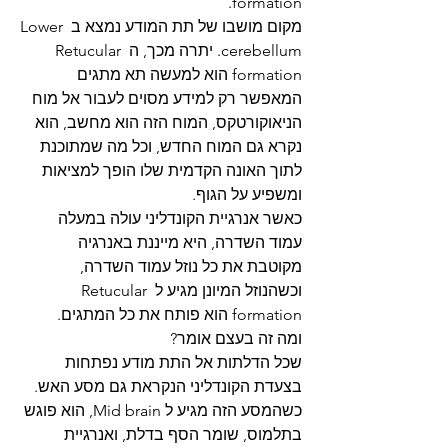
formation.
מקום מושבו של תת המודע נמצא ב Lower 
cerebellum. יתרה מכך, ה Retucular 
formation הוא למעשה תא מתגים 
המאפשר רק למידע מסוים לעבור אל מוח 
הניאוקורטקס, המוח הזה הוא מחשב, הוא 
נקרא גם המוח החדש, וכל מה שמתוכנת 
לתוך האונה הקדמית שלו הופך למציאות 
ומשפיע על הגוף.
כאשר אנרגיית הקונדליני עולה במעלה 
עמוד השדרה, היא מייננת באנרגיה 
מקוטבת את כל נוזל עמוד השדרה, 
וכשהנוזל המיונן מגיע ל Retucular 
formation הוא פותח את כל המתגים.
ומה זה בעצם אומר?
שכל הדלתות אל התת מודע נפתחות 
בצעדת הקונדליני הנקראת גם מסע האש. 
כשהמסע הזה מגיע ל Mid brain, הוא פוגש 
בתלמוס, שומר הסף בדלת, ואנרגיית 