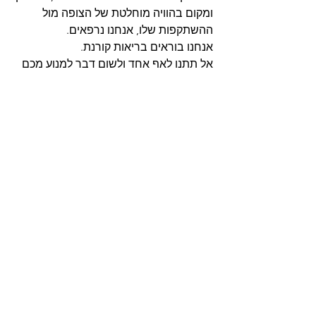
ומקום בהוויה מוחלטת של הצופה מול 
ההשתקפות שלו, אנחנו נרפאים.
אנחנו בוראים בריאות קורנת.
אל תתנו לאף אחד ולשום דבר למנוע מכם 
לחלום. החלום שלכם הוא העכשיו שלכם - 
החיים שלכם, רק שלכם וזה כל מה שקיים 
עבורכם.
למרות שרובינו לא יודעים הרבה על המוח 
שלנו ויכולותיו, ע״פ תורות עתיקות מתקופת 
למוריה, עולם קסום ואבוד שפרח לפני 
עשרות אלפי שנים, המוח שלנו הוא 
מחשב-על הבנוי בטכנולוגיה קוואנטית בה 
הזמן אינו פקטור.
מסתבר שהאיבר הזה עושה עוד כמה 
דברים מלבד לשמור על המצח שלנו 
במקום.
לימים של אהבה ורגעים של הארה