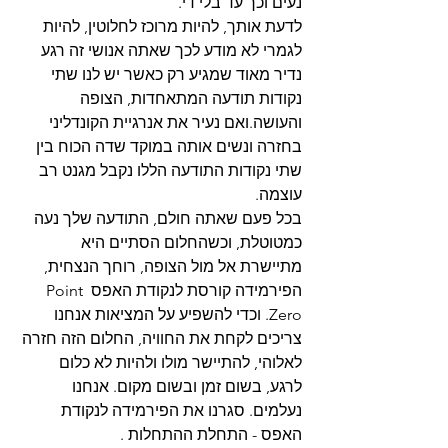
נעים וכך עד בלי די.
לדעת אותך, להיות מרוכז לחלוטין, להיות 
לגמרי לא מודע לכך שאתה אנושי זה רגע 
נדיר מאוד שמגיע רק כאשר יש לנו שתי 
נקודות תודעה המתאחדות, הצופה 
והעושה.ואם נעיר את אנרגיית הקונדליני 
בחזרה ונשים אותה במוקד שדה הכוח בין 
שתי נקודות התודעה הללו נקבל מגנט רב 
עוצמה.
בכל פעם שאתה חולם, התודעה שלך נעה 
כמטוטלת, וכשהחלום הסתיים היא 
מתיישרת אל מול הצופה, רוחך הנצחית, 
הפירמידה קורסת לנקודת האפס Point 
Zero. וכדי להשפיע על המציאות אנחנו 
צריכים לקחת את החוויה, החלום הזה חזרה 
לאלוהי, להתיישר מולו ולהיות לא כלום 
לרגע, בשום זמן ובשום מקום. אנחנו 
נעלמים. סגרנו את הפירמידה לנקודת 
האפס - התחלת ההתחלות .