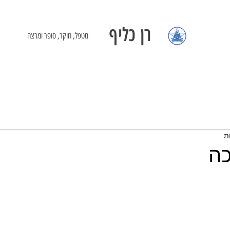
רן כליף
מטפל, חוקר, סופר ומרצה
כה