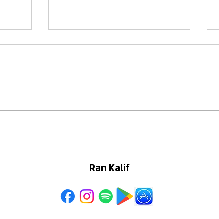
קדושת
להשקות את העץ שלנו
באבולוציה
Ran Kalif