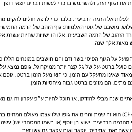
את הגוף הזה, ולהשתמש בו כדי לעשות דברים יוצאי דופן. 
 לעלות אל הרמה הרביעית בלבד כדי לרפא חולים להקים מת
שלוש, מושבם של גופי האלמוות: גוף הזהב של הרמה החמישית,
רד הזהוב של הרמה השביעית. אלו הו ישויות שחיות עשרת אל
 מאות אלף שנה. 
פועל על הגוף הפיסי בשר ודם והם חושבים במונחים הללו כל
ם פועל ברטט-על של גל קצר יותר ממיקרוגל. גופם נמצא על 
אוד שאינו מתעקל עם הזמן, כי הוא מעל הזמן ברטט. גופם אי
ם מתים, הם מוזנים ברטט גבוה מיחסיות הזמן.  
תיים שנה מבלי להזדקן, אז תוכל לחיות ע״פ עקרון זה גם מא
קריסטוס (Christ - Kristos) הוא זה שמת והרים את גופו שלו עצמו מעולם המת
הרמה הרביעית. ישוע בן יוסף (או בשמו המסחרי ישו) עשה ז
 עשה זאת, אוזיריס, יוקאד ואום עקאד גם עשו זאת. 