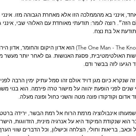
אחד, אינני בא מהממלכה הזו אלא מאחרת הגבוהה מזו. אינני 
הזה״. רוצה לומר: תודעתי מאוחדת עם האלוהי שבי, אינני גופ
ודעת אל בת נצח. 
הקריסטוס (The One Man - The Knowing Man) הוא אדון היקום והחו
ישות האולטימטיבית, פסגת האנושות. גם לאחר יותר מעשר מיל
 הגיעו לזה בבשר ודם.
ה שנקרא כיום מגן דויד אולם זהו סמל עתיק ימין הרבה לפני 
שנים לפני הופעת יהווה על מישור טרה פירמה. הוא בנוי משנ
 אדום וקודקודו פונה מטה והשני כחול ופונה מעלה.
מעותו אינבולוציה מרמת הרוח אל רמת הבשר, ירידה ברטט.
 הוא שנקודת המיקוד היא על אנרגיה מינית, הזדווגות, הישרד
וכאב, בריאות וחולי, הצלחה וכישלון, וכל הדברים שווי הער