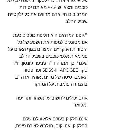
של אינפרא אדום כדי לסקור כמעט 200,000 
כוכבים ומצאו ש-97% מאותם יסודות 
המרכיבים חיי אדם מהווים את כל גלקסיית 
שביל החלב
״גופנו המדהים הוא חליפת כוכבים כעת 
אנו מסוגלים למפות את השפע של כל 
היסודות העיקריים המצויים בגוף האדם על 
פני מאות אלפי כוכבים בשביל החלב 
שלנו", כך אמרה ד״ר ג'ניפר ג'ונסון, יו"ר 
סקר SDSS-III APOGEE ופרופסור 
האוניברסיטה של מדינת אוהיו, ארה״ב 
בהצהרה פומבית על המחקר
אתם יכולים לחשוב על משהו יותר יפה 
ומפואר
איננו חלקיק בעולם אלא עולם שלם 
בחלקיק. אנו יקום, הנלבש לצורה פיזית, 