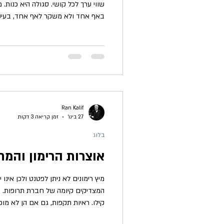
באף אחד ולא משקר לאף אחד, בעיקר
האשמים שאתה כולא בפנים, את כולם
ולהלן שמות האסירים: הדברים שעשית
המניפולציות והשקרים, ׳החובות׳ של
לך, שתו ואכלו לך, הטראומות שהיו 
לכל אלו יצרת תאי כלא בגופך, בך וב
Ran Kalif
27 בינו׳
זמן קריאה 3 דקות
בלוג
אוצרות הרימון והמ
מיץ רימונים לא ניתן לפטנט ולכן אינו 
המצדיקים קיומה של חברת תרופות. זה
קילו. ראיות תקפות, גם אם הן לא מופ