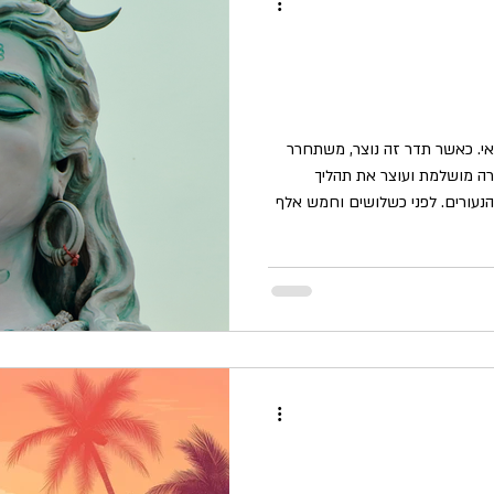
הרמה הרביעית נקראת אהבה ללא תנאי. כאשר תדר זה נוצר, משתחרר
רה מושלמת ועוצר את תהליך
ההזדקנות וזהו הורמון האלמוות, סם הנעורים. לפני כשלושים וחמש אלף
שנים, בתקופת יבשת Mu - The motherland הידועה כיום בשם המיתי
ור העל סגול, גוף הרמה הרביעית
נו משמש בהתייחסות לאלוהות יחידה
צב תודעה ששייך למישור הרביעי,
חותם הרביעי. הג