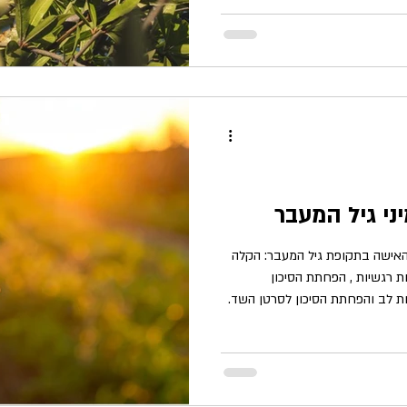
שהיה אמור להשפיע על רפואת כלי הדם והלב לתמיד. אבל היום לא תוכלו
... נעלם. היעלמותו לא נעוצה בכך
גלל שנתוני המחקר היו ירודים,
מש לא
י גיל המעבר
 האישה בתקופת גיל המעבר: הקלה
 רגשיות , הפחתת הסיכון
ות לב והפחתת הסיכון לסרטן השד.
כיום באמצע חייהן, מה שחלק
מפטומים מוכרים כמו: תנודות במצב
תנודות ברמות האסטרוגן בגוף.
במגוון התסמינים הללו, מגיע דווקא