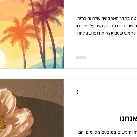
 התמוטטה בחדר האמבטיה שלה והוכרזה
ת למשך 14 דקות. אבל מה שהרגיש כמו רגע קצר על פני כדור
, לחמש שנים יוצאות דופן שבילתה
ן עדן דתי עם אלוהים, אלא מקום
יצד ריחפה מעל גופה בזמן
אה את עצמה בעולם של צבעים
מי קריסטל ורכסי הרים המשתרעים
. היא סיפרה כי יכל
נחנו
להיות קשים במובנים מסוימים, הם