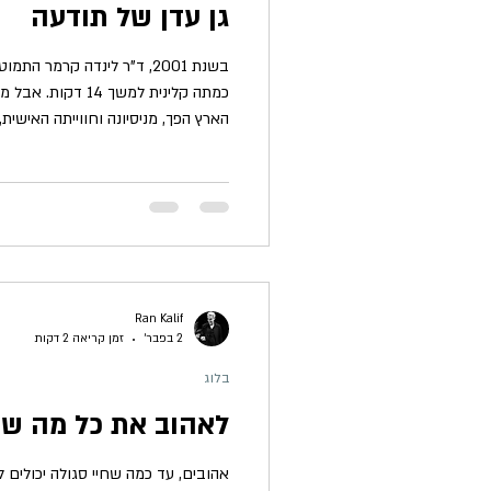
גן עדן של תודעה
בשנת 2001, ד"ר לינדה קרמר
כמתה קליני
הארץ הפך, מניסיונה וחווייתה האישית
במה שיכלה לתאר רק כ"גן עדן". לא ג
יפהפה של אהבה טהורה. היא זוכרת כ
שחובשים עבדו למטה, ואז לפתע מצ
עזים ויופי אינסופי: שדות פרחים, אג
הרבה מעבר לכל דבר על פני כדור הארץ
Ran Kalif
2 בפבר׳
זמן קריאה 2 דקות
בלוג
לאהוב את כל מה שא
אהובים, עד כמה שחיי סגולה יכולים 