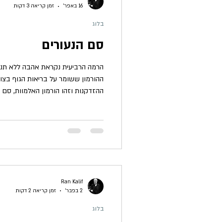
16 באפר׳
זמן קריאה 3 דקות
בלוג
סם הנעורים
ההורמון ששומר על בריאות הגוף בצו
למוריה, האל שיווה ייצג את אדון המיש
של רטט התודעה. שיווה אי
מההינדואיזם, אלא מהווה ייצוג של מ
לפס התדרים האולטרה סגול ולפתיחת ה
Ran Kalif
2 בפבר׳
זמן קריאה 2 דקות
בלוג