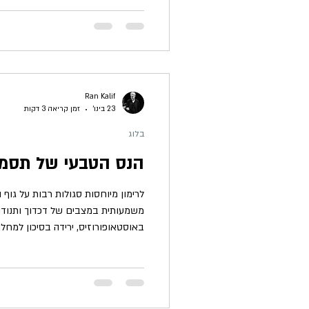
לאתר אותו, כי אותו מחקר גורלי פשוט
שעברו מאז למעלה משני עשורים, לא ב
לא מפני שאופן עריכתו היה פגום, ומ
Ran Kalif
23 בינו׳
זמן קריאה 3 דקות
בלוג
הנס הטבעי של תסמינ
לרימון מיוחסות סגולות רבות על גוף
משמעותית במצבים של דכדוך ותנודות
באוסטאופורוזיס, ירידה בסיכון למחל
הקסם שברימון נשים רבות הנמצאות 
מכנים, "תקופת גיל המעבר", חוות סי
הרוח, דיכאון, ירידה בצפיפות העצם ו
המקור אולי הכי מפתיע להקלה טבעית 