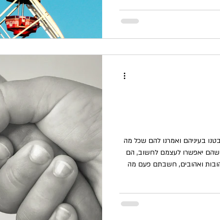
ווידוי טוב לנשמתנו. מה שהורינו
צים שלהם הן ההקלטות שלנו. מה
טיים זו תבנית התגובה לסביבה
 התוהד
בטנו בעיניהם ואמרנו להם שכל מה
ה שהם יאפשרו לעצמם לחשוב, הם
הובות ואהובים, חשבתם פעם מה
זה בכלל גאון? אפילו לפי הגדרת המילון של וובסטר, המילה Genius
 - אותה רוח מתוקה ושובבה שיוצאת מהבקבוק
השדון הזה לא הלך לטכניון של
 יוצר יש מאין, כי הוא גאון. ומה