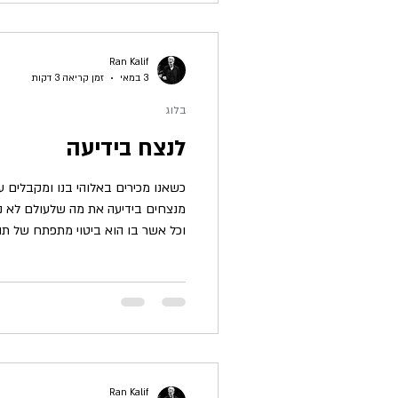
זה בדיוק האין הזה והיכן הוא גר? במ
Ran Kalif
3 במאי
זמן קריאה 3 דקות
בלוג
לנצח בידיעה
כשאנו מכירים באלוהי בנו ומקבלים ע
מנצחים בידיעה את מה שלעולם לא ננ
וכל אשר בו הוא ביטוי מתפתח של תוד
הסיבה, כמו גם המארג של כל היקום כ
נחקור אם אנחנו באמת רוצים ללמוד 
והמקור לכל אשר אנו חווים. קסם הב
והכרת חוק התודעה. דרך הפעלת חוק 
נלמדה בבית הורינו ובבית הוריהם, במ
Ran Kalif