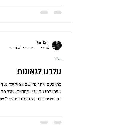
אצבע? כדאי שכל אדם יחשוב על זה. ה
האמינו, אנחנו לובשים גנטית, והערי
שגורם להתמיינות סביבתית במינים גנ
ואופי הדחף לשנות, למרות ההתנגדות
Ran Kalif
4 במאי
זמן קריאה 3 דקות
בלוג
נולדנו לגאונות
מתי פעם אחרונה ישבנו מול ילדינו, ה
שניתן לחשוב עליו, מתקיים, שכל מ
יחוו ושאין דבר כזה בלתי אפשרי? א
מקורה מהמילה Genni
וממלאת באחת כל משאלה ומיד. ולא, 
ההמון או לפקולטה מתוקתקת. הוא פשוט